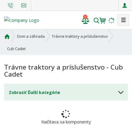
0
☰
V
y
h
Ú
Dom a záhrada
Trávne traktory a príslušenstvo
l
v
o
Cub Cadet
e
d
d
n
a
Trávne traktory a príslušenstvo - Cub
á
t
Cadet
s
t
r
Zobraziť Ďalší kategórie
a
n
a
Načítava sa komponenty