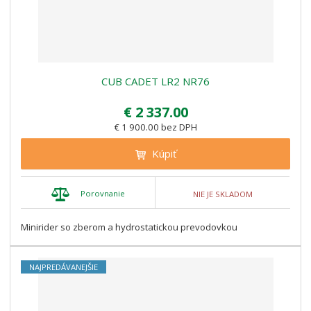
CUB CADET LR2 NR76
€ 2 337.00
€ 1 900.00 bez DPH
Kúpiť
Porovnanie
NIE JE SKLADOM
Minirider so zberom a hydrostatickou prevodovkou
NAJPREDÁVANEJŠIE