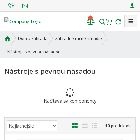
0
☰
V
y
h
Ú
Dom a záhrada
Záhradné ručné náradie
l
v
o
Nástroje s pevnou násadou
e
d
d
n
a
Nástroje s pevnou násadou
á
t
s
t
r
a
Načítava sa komponenty
n
a
Ř
O
T
R
10
produktov
a
b
a
i
z