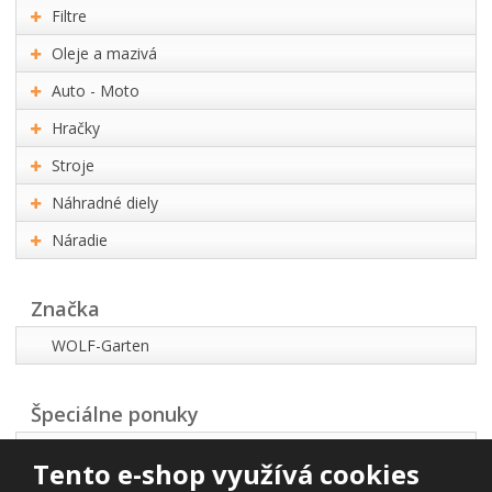
Filtre
Oleje a mazivá
Auto - Moto
Hračky
Stroje
Náhradné diely
Náradie
Značka
WOLF-Garten
Špeciálne ponuky
Akčná ponuka
Tento e-shop využívá cookies
Najpredávanejšie