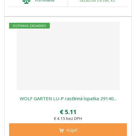
Porovnanie
SKLADOM 5 A VIAC KS
DOPRAVA ZADARMO
WOLF GARTEN LU-P rastlinná lopatka 29140...
€ 5.11
€ 4.15 bez DPH
Kúpiť