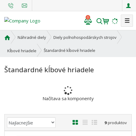
0
☰
V
y
h
Ú
Náhradné diely
Diely poľnohospodárskych strojov
l
v
o
e
Štandardné kĺbové hriadele
Kĺbové hriadele
d
d
n
a
Štandardné kĺbové hriadele
á
t
s
t
r
a
Načítava sa komponenty
n
a
Ř
O
T
R
9
produktov
a
b
a
i
z