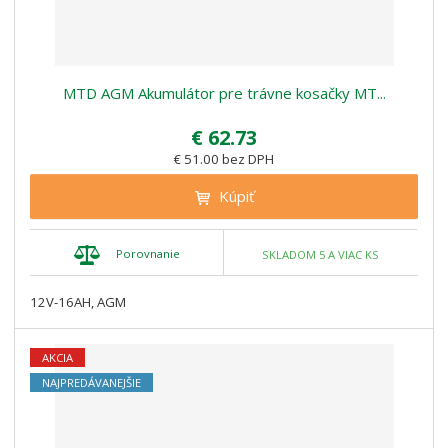
u
v
v
ý
k
ý
ý
p
t
p
p
i
ů
i
i
s
MTD AGM Akumulátor pre trávne kosačky MT...
s
s
€ 62.73
€ 51.00 bez DPH
Kúpiť
Porovnanie
SKLADOM 5 A VIAC KS
12V-16AH, AGM
AKCIA
NAJPREDÁVANEJŠIE