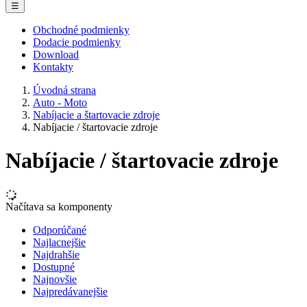
☰
Obchodné podmienky
Dodacie podmienky
Download
Kontakty
Úvodná strana
Auto - Moto
Nabíjacie a štartovacie zdroje
Nabíjacie / štartovacie zdroje
Nabíjacie / štartovacie zdroje
Načítava sa komponenty
Odporúčané
Najlacnejšie
Najdrahšie
Dostupné
Najnovšie
Najpredávanejšie