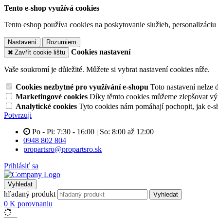
Tento e-shop využívá cookies
Tento eshop používa cookies na poskytovanie služieb, personalizáciu 
Nastavení
Rozumiem
Cookies nastavení
Zavřít cookie lištu
Vaše soukromí je důležité. Můžete si vybrat nastavení cookies níže.
Cookies nezbytné pro využívání e-shopu
Toto nastavení nelze 
Marketingové cookies
Díky těmto cookies můžeme zlepšovat výko
Analytické cookies
Tyto cookies nám pomáhají pochopit, jak e-s
Potvrzuji
Po - Pi: 7:30 - 16:00 | So: 8:00 až 12:00
0948 802 804
propartsro@propartsro.sk
Prihlásiť sa
Vyhledat
hľadaný produkt
Vyhledat
0
K porovnaniu