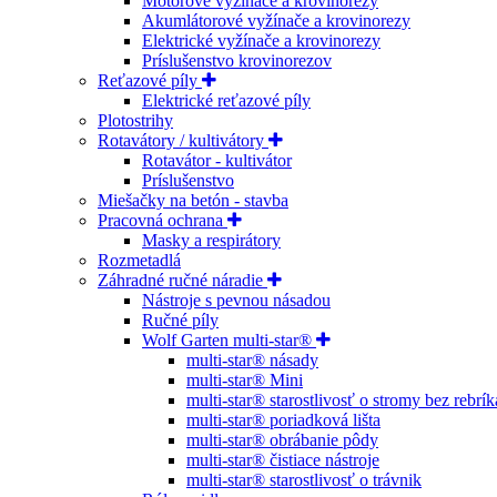
Motorové vyžínače a krovinorezy
Akumlátorové vyžínače a krovinorezy
Elektrické vyžínače a krovinorezy
Príslušenstvo krovinorezov
Reťazové píly
Elektrické reťazové píly
Plotostrihy
Rotavátory / kultivátory
Rotavátor - kultivátor
Príslušenstvo
Miešačky na betón - stavba
Pracovná ochrana
Masky a respirátory
Rozmetadlá
Záhradné ručné náradie
Nástroje s pevnou násadou
Ručné píly
Wolf Garten multi-star®
multi-star® násady
multi-star® Mini
multi-star® starostlivosť o stromy bez rebrík
multi-star® poriadková lišta
multi-star® obrábanie pôdy
multi-star® čistiace nástroje
multi-star® starostlivosť o trávnik