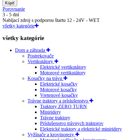
Kúpiť
Porovnanie
3 - 5 dní
Nabíjací zdroj s podporou štartu 12 - 24V - WET
všetky kategórie
všetky kategórie
Dom a záhrada
Postrekovače
Vertikutátory
Elektrické vertikutátory
Motorové vertikutátory
Kosačky na trávu
Elektrické kosačky
Motorové kosačky
Vretenové kosačky
Trávne traktory a príslušenstvo
Traktory ZERO TURN
Miniridery
Trávne traktory
Príslušenstvo trávnych traktorov
Elektrické traktory a elektrické miniridery
Vyžínače a krovinorezy