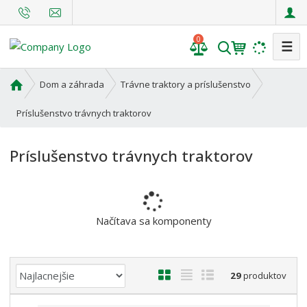
0
☰
V
y
h
Ú
Dom a záhrada
Trávne traktory a príslušenstvo
l
v
o
Príslušenstvo trávnych traktorov
e
d
d
n
a
Príslušenstvo trávnych traktorov
á
t
s
t
r
a
Načítava sa komponenty
n
a
Ř
O
T
R
29
produktov
a
b
a
i
z