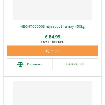
HECHT005003 nájazdové rampy 450kg
€ 84.99
€ 69.10 bez DPH
Kúpiť
Porovnanie
SKLADOM 2 KS