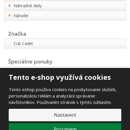
Náhradné diely
Náradie
Značka
Cub Cadet
Špeciálne ponuky
Akčná ponuka
Tento e-shop využívá cookies
Najpredávanejšie
Tento eshop používa cookies na poskytovanie služieb,
Novinky
personalizáciu reklám a analyzácii správanie
návštevníkov. Používaním stránok s týmto súhlasíte.
© 2026, Propart s.r.o.
Nastavení
Vyhlásenie o prístupnosti
|
Mapa stránok
E
Rozumiem