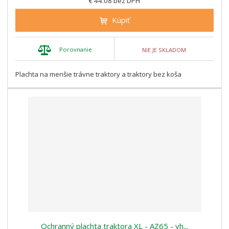
€ 44.08 bez DPH
Kúpiť
Porovnanie
NIE JE SKLADOM
Plachta na menšie trávne traktory a traktory bez koša
Ochranný plachta traktora XL - AZ65 - vh...