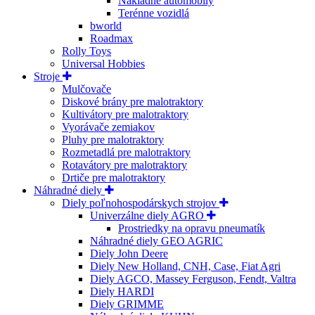
Nákladné automobily
Terénne vozidlá
bworld
Roadmax
Rolly Toys
Universal Hobbies
Stroje
Mulčovače
Diskové brány pre malotraktory
Kultivátory pre malotraktory
Vyorávače zemiakov
Pluhy pre malotraktory
Rozmetadlá pre malotraktory
Rotavátory pre malotraktory
Drtiče pre malotraktory
Náhradné diely
Diely poľnohospodárskych strojov
Univerzálne diely AGRO
Prostriedky na opravu pneumatík
Náhradné diely GEO AGRIC
Diely John Deere
Diely New Holland, CNH, Case, Fiat Agri
Diely AGCO, Massey Ferguson, Fendt, Valtra
Diely HARDI
Diely GRIMME