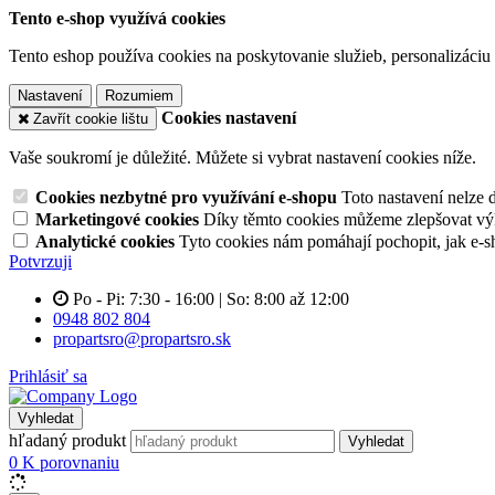
Tento e-shop využívá cookies
Tento eshop používa cookies na poskytovanie služieb, personalizáciu 
Nastavení
Rozumiem
Cookies nastavení
Zavřít cookie lištu
Vaše soukromí je důležité. Můžete si vybrat nastavení cookies níže.
Cookies nezbytné pro využívání e-shopu
Toto nastavení nelze 
Marketingové cookies
Díky těmto cookies můžeme zlepšovat výko
Analytické cookies
Tyto cookies nám pomáhají pochopit, jak e-s
Potvrzuji
Po - Pi: 7:30 - 16:00 | So: 8:00 až 12:00
0948 802 804
propartsro@propartsro.sk
Prihlásiť sa
Vyhledat
hľadaný produkt
Vyhledat
0
K porovnaniu