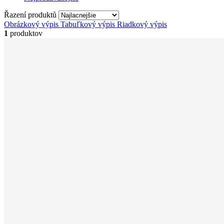
Řazení produktů
Obrázkový výpis
Tabuľkový výpis
Riadkový výpis
1
produktov