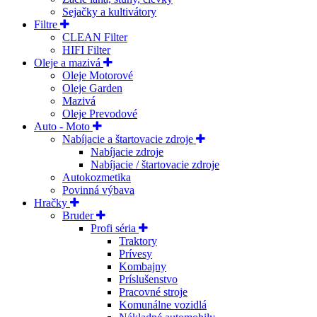
Sejačky a kultivátory
Filtre
CLEAN Filter
HIFI Filter
Oleje a mazivá
Oleje Motorové
Oleje Garden
Mazivá
Oleje Prevodové
Auto - Moto
Nabíjacie a štartovacie zdroje
Nabíjacie zdroje
Nabíjacie / štartovacie zdroje
Autokozmetika
Povinná výbava
Hračky
Bruder
Profi séria
Traktory
Prívesy
Kombajny
Príslušenstvo
Pracovné stroje
Komunálne vozidlá