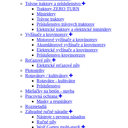
Trávne traktory a príslušenstvo
Traktory ZERO TURN
Miniridery
Trávne traktory
Príslušenstvo trávnych traktorov
Elektrické traktory a elektrické miniridery
Vyžínače a krovinorezy
Motorové vyžínače a krovinorezy
Akumlátorové vyžínače a krovinorezy
Elektrické vyžínače a krovinorezy
Príslušenstvo krovinorezov
Reťazové píly
Elektrické reťazové píly
Plotostrihy
Rotavátory / kultivátory
Rotavátor - kultivátor
Príslušenstvo
Miešačky na betón - stavba
Pracovná ochrana
Masky a respirátory
Rozmetadlá
Záhradné ručné náradie
Nástroje s pevnou násadou
Ručné píly
Wolf Garten multi-star®