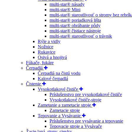
multi-star® násady
multi-star® Mini
multi-star® starostlivosť o stromy bez rebrík
multi-star® poriadková lišta
multi-star® obrábanie pôdy
multi-star® čistiace nástroje
multi-star® starostlivosť o trávnik
Rýle a vidly
Nožnice
Rukavice
Osivá a hnojivá
Fúkače, fukáre
Čerpadlá
Čerpadlá na čistú vodu
Kalové čerpadlá
Čistenie
Vysokotlakové čističe
Príslušenstvo pre vysokotlakové čističe
Vysokotlakové čističe-stroje
Zametanie a zametacie stroje
Zametacie stroje
Tepovanie a Vysávanie
Príslušenstvo pre vysávanie a tepovanie
Tepovacie stroje a Vysávače
Žacie laná, stuny, cievky