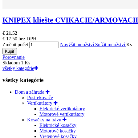
KNIPEX kliešte CVIKACIE/ARMOVACI
€ 21.52
€ 17.50 bez DPH
Změnit počet
Navýšit množství
Snížit množství
Ks
Kúpiť
Porovnanie
Skladom 1 Ks
všetky kategórie
všetky kategórie
Dom a záhrada
Postrekovače
Vertikutátory
Elektrické vertikutátory
Motorové vertikutátory
Kosačky na trávu
Elektrické kosačky
Motorové kosačky
Vretenové kosačky