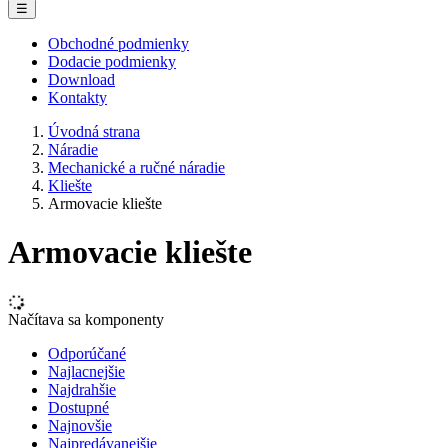
☰
Obchodné podmienky
Dodacie podmienky
Download
Kontakty
Úvodná strana
Náradie
Mechanické a ručné náradie
Kliešte
Armovacie kliešte
Armovacie kliešte
Načítava sa komponenty
Odporúčané
Najlacnejšie
Najdrahšie
Dostupné
Najnovšie
Najpredávanejšie