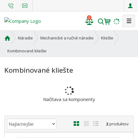
0
☰
V
y
h
Ú
Náradie
Mechanické a ručné náradie
Kliešte
l
v
o
Kombinované kliešte
e
d
d
n
a
Kombinované kliešte
á
t
s
t
r
a
Načítava sa komponenty
n
a
Ř
O
T
R
2
produktov
a
b
a
i
z