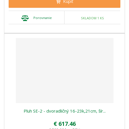
Kúpiť
Porovnanie
SKLADOM 1 KS
Pluh SE-2 - dvoradličný 16-23k,21cm, šír...
€ 617.46