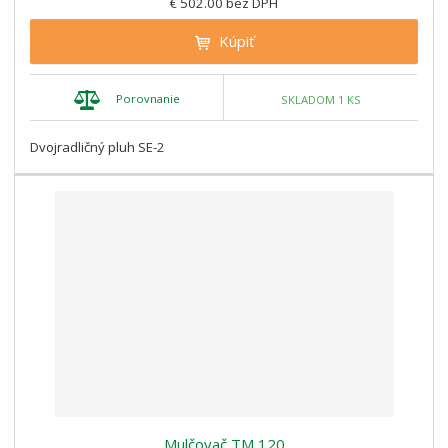
€ 502.00 bez DPH
Kúpiť
Porovnanie
SKLADOM 1 KS
Dvojradličný pluh SE-2
Mulčovač TM 120