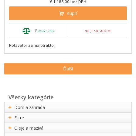
€ 1 188.00 bez DPH
Kúpiť
Porovnanie
NIE JE SKLADOM
Rotavátor za malotraktor
Ďalší
všetky kategórie
Dom a záhrada
Filtre
Oleje a mazivá