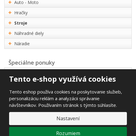
Auto - Moto
Hračky
Stroje
Náhradné diely
Náradie
Špeciálne ponuky
Akčná ponuka
Tento e-shop využívá cookies
Najpredávanejšie
Tento eshop používa cookies na poskytovanie služieb,
Novinky
personalizáciu reklám a analyzácii správanie
návštevníkov. Používaním stránok s týmto súhlasíte.
© 2026, Propart s.r.o.
Nastavení
Vyhlásenie o prístupnosti
|
Mapa stránok
E
Rozumiem
B