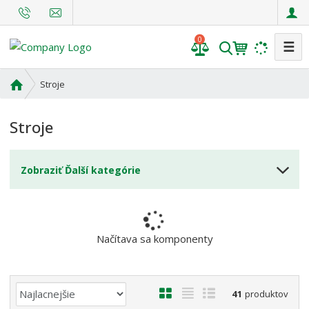
0
☰
V
y
h
Ú
Stroje
l
v
o
e
Stroje
d
d
n
a
á
t
Zobraziť Ďalší kategórie
s
t
r
a
n
Načítava sa komponenty
a
Ř
O
T
R
41
produktov
a
b
a
i