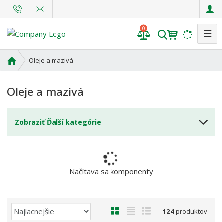
0
☰
V
y
h
Ú
Oleje a mazivá
l
v
o
e
Oleje a mazivá
d
d
n
a
á
t
Zobraziť Ďalší kategórie
s
t
r
a
n
Načítava sa komponenty
a
Ř
O
T
R
124
produktov
a
b
a
i