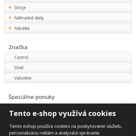
Stroje
Náhradné diely
Náradie
Značka
Castrol
Shell
Valvoline
Špeciálne ponuky
Akčná ponuka
Tento e-shop využívá cookies
Najpredávanejšie
Tento eshop používa cookies na poskytovanie služieb,
Novinky
personalizáciu reklám a analyzácii správanie