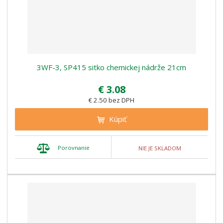
3WF-3, SP415 sitko chemickej nádrže 21cm
€ 3.08
€ 2.50 bez DPH
Kúpiť
Porovnanie
NIE JE SKLADOM