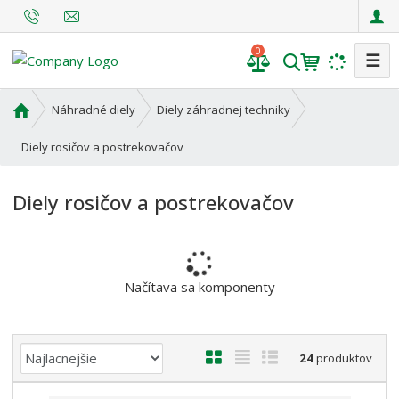
0
☰
V
y
h
Ú
Náhradné diely
Diely záhradnej techniky
l
v
o
Diely rosičov a postrekovačov
e
d
d
n
a
Diely rosičov a postrekovačov
á
t
s
t
r
a
Načítava sa komponenty
n
a
Ř
O
T
R
24
produktov
a
b
a
i
z