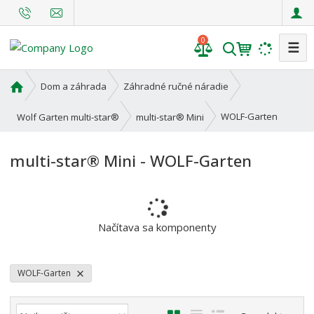
0
☰
V
y
h
Ú
Dom a záhrada
Záhradné ručné náradie
l
v
o
e
WOLF-Garten
Wolf Garten multi-star®
multi-star® Mini
d
d
n
a
multi-star® Mini - WOLF-Garten
á
t
s
t
r
a
Načítava sa komponenty
n
a
WOLF-Garten
Ř
O
T
R