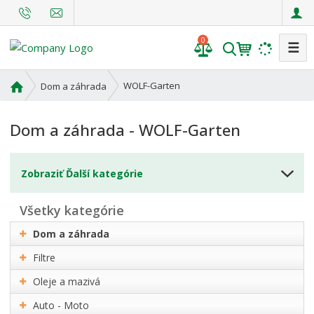
0
☰
V
y
h
Ú
WOLF-Garten
Dom a záhrada
l
v
o
e
Dom a záhrada - WOLF-Garten
d
d
n
a
á
t
Zobraziť Ďalší kategórie
s
t
r
všetky kategórie
a
Dom a záhrada
n
a
Filtre
Oleje a mazivá
Auto - Moto