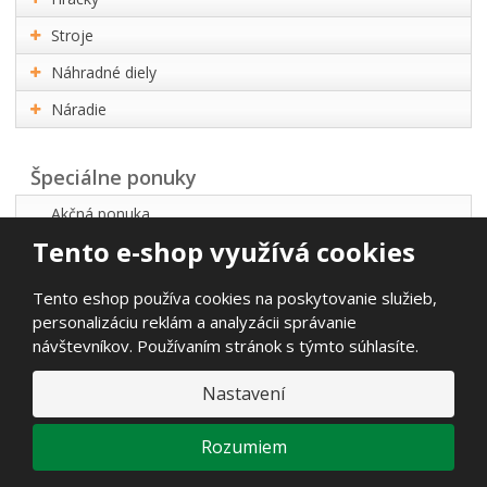
Stroje
Náhradné diely
Náradie
Špeciálne ponuky
Akčná ponuka
Tento e-shop využívá cookies
Najpredávanejšie
Novinky
Tento eshop používa cookies na poskytovanie služieb,
personalizáciu reklám a analyzácii správanie
návštevníkov. Používaním stránok s týmto súhlasíte.
© 2026, Propart s.r.o.
Nastavení
Vyhlásenie o prístupnosti
|
Mapa stránok
E
B
VYROBILA
Rozumiem
R
Á
N