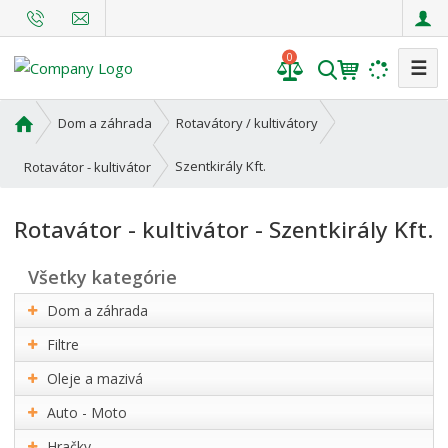
0
☰
V
y
h
Ú
Dom a záhrada
Rotavátory / kultivátory
l
v
o
e
Szentkirály Kft.
Rotavátor - kultivátor
d
d
n
a
Rotavátor - kultivátor - Szentkirály Kft.
á
t
s
všetky kategórie
t
r
Dom a záhrada
a
n
Filtre
a
Oleje a mazivá
Auto - Moto
Hračky