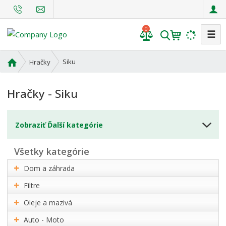
0
☰
V
y
h
Ú
Siku
Hračky
l
v
o
e
Hračky - Siku
d
d
n
a
á
t
Zobraziť Ďalší kategórie
s
t
r
všetky kategórie
a
Dom a záhrada
n
a
Filtre
Oleje a mazivá
Auto - Moto