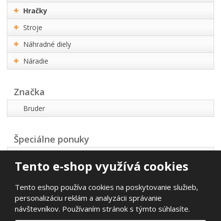
Hračky
Stroje
Náhradné diely
Náradie
Značka
Bruder
Špeciálne ponuky
Akčná ponuka
Tento e-shop využívá cookies
Najpredávanejšie
Tento eshop používa cookies na poskytovanie služieb,
Novinky
personalizáciu reklám a analyzácii správanie
návštevníkov. Používaním stránok s týmto súhlasíte.