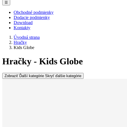
☰
Obchodné podmienky
Dodacie podmienky
Download
Kontakty
Úvodná strana
Hračky
Kids Globe
Hračky - Kids Globe
Zobraziť Ďalší kategórie
Skryť ďalšie kategórie