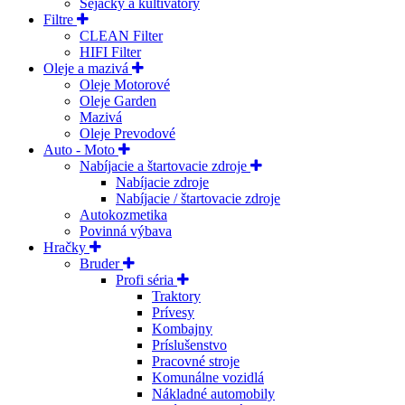
Sejačky a kultivátory
Filtre
CLEAN Filter
HIFI Filter
Oleje a mazivá
Oleje Motorové
Oleje Garden
Mazivá
Oleje Prevodové
Auto - Moto
Nabíjacie a štartovacie zdroje
Nabíjacie zdroje
Nabíjacie / štartovacie zdroje
Autokozmetika
Povinná výbava
Hračky
Bruder
Profi séria
Traktory
Prívesy
Kombajny
Príslušenstvo
Pracovné stroje
Komunálne vozidlá
Nákladné automobily