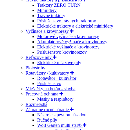
Traktory ZERO TURN
Miniridery
Trávne traktory
Príslušenstvo trávnych traktorov
Elektrické traktory a elektrické miniridery
Vyžínače a krovinorezy
Motorové vyžínače a krovinorezy
Akumlátorové vyžínače a krovinorezy
Elektrické vyžínače a krovinorezy
Príslušenstvo krovinorezov
Reťazové píly
Elektrické reťazové píly
Plotostrihy
Rotavátory / kultivátory
Rotavátor - kultivátor
Príslušenstvo
Miešačky na betón - stavba
Pracovná ochrana
Masky a respirátory
Rozmetadlá
Záhradné ručné náradie
Nástroje s pevnou násadou
Ručné píly
Wolf Garten multi-star®