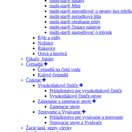
multi-star® násady
multi-star® Mini
multi-star® starostlivosť o stromy bez rebrík
multi-star® poriadková lišta
multi-star® obrábanie pôdy
multi-star® čistiace nástroje
multi-star® starostlivosť o trávnik
Rýle a vidly
Nožnice
Rukavice
Osivá a hnojivá
Fúkače, fukáre
Čerpadlá
Čerpadlá na čistú vodu
Kalové čerpadlá
Čistenie
Vysokotlakové čističe
Príslušenstvo pre vysokotlakové čističe
Vysokotlakové čističe-stroje
Zametanie a zametacie stroje
Zametacie stroje
Tepovanie a Vysávanie
Príslušenstvo pre vysávanie a tepovanie
Tepovacie stroje a Vysávače
Žacie laná, stuny, cievky