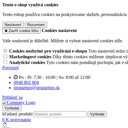
Tento e-shop využívá cookies
Tento eshop používa cookies na poskytovanie služieb, personalizáciu 
Nastavení
Rozumiem
Cookies nastavení
Zavřít cookie lištu
Vaše soukromí je důležité. Můžete si vybrat nastavení cookies níže.
Cookies nezbytné pro využívání e-shopu
Toto nastavení nelze 
Marketingové cookies
Díky těmto cookies můžeme zlepšovat výko
Analytické cookies
Tyto cookies nám pomáhají pochopit, jak e-s
Potvrzuji
Po - Pi: 7:30 - 16:00 | So: 8:00 až 12:00
0948 802 804
propartsro@propartsro.sk
Prihlásiť sa
Vyhledat
hľadaný produkt
Vyhledat
0
K porovnaniu