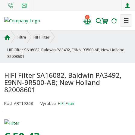
0
☰
V
y
h
Ú
Filtre
HIFI Filter
l
v
o
HIFI Filter SA16082, Baldwin PA3492, E9NN-9R500-AB; New Holland
e
d
82008601
d
n
a
á
t
HIFI Filter SA16082, Baldwin PA3492,
s
E9NN-9R500-AB; New Holland
t
82008601
r
a
K
K
n
Kód:
ART19268
Výrobca:
HIFI Filter
ó
ó
a
d
d
v
d
ý
o