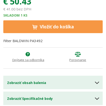
€ 50.43
r
d
o
á
€ 41.00 bez DPH
b
v
SKLADOM 1 KS
c
a
u
t
Vložiť do košíka
:
e
7
ľ
5
a
Filter BALDWIN PA3492
*
:
S
2
A
5
1
*
Opýtajte sa odborníka
Porovnanie
6
P
0
A
8
3
2
4
Zobraziť obsah balenia
9
2
Zobraziť špecifikačné body