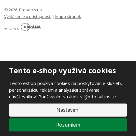
© 2026, Propart s.r.o.
Vyhlásenie o prístupnosti
|
Mapa stránok
E
B
VYROBILA
R
Á
N
A
.
C
Z
Tento e-shop využívá cookies
Tento eshop používa cookies na poskytovanie služieb,
personalizáciu reklám a analyzácii správanie
návštevníkov. Používaním stránok s týmto súhlasíte.
Nastavení
Rozumiem