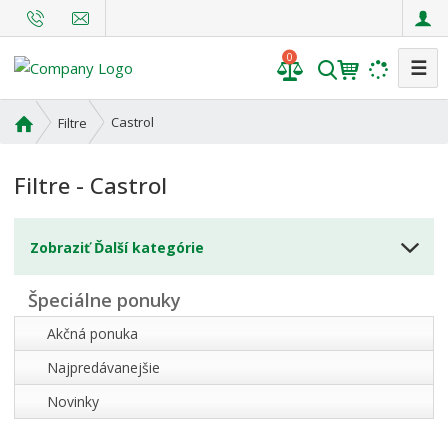
0
☰
V
y
h
Ú
Castrol
Filtre
l
v
o
e
Filtre - Castrol
d
d
n
a
á
t
Zobraziť Ďalší kategórie
s
t
r
Špeciálne ponuky
a
Akčná ponuka
n
a
Najpredávanejšie
Novinky