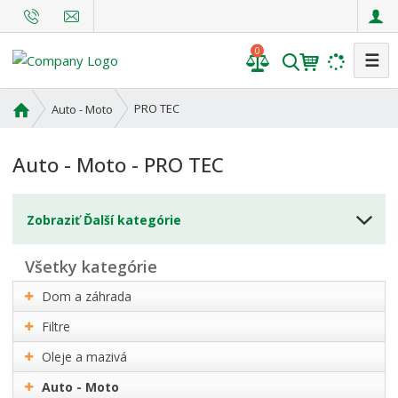
0
☰
V
y
h
Ú
PRO TEC
Auto - Moto
l
v
o
e
Auto - Moto - PRO TEC
d
d
n
a
á
t
Zobraziť Ďalší kategórie
s
t
r
všetky kategórie
a
Dom a záhrada
n
a
Filtre
Oleje a mazivá
Auto - Moto