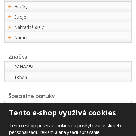
Hračky
Stroje
Náhradné diely
Náradie
Značka
PANACEA
Telwin
Špeciálne ponuky
Akčná ponuka
Tento e-shop využívá cookies
Najpredávanejšie
Tento eshop používa cookies na poskytovanie služieb,
Novinky
personalizáciu reklám a analyzácii správanie